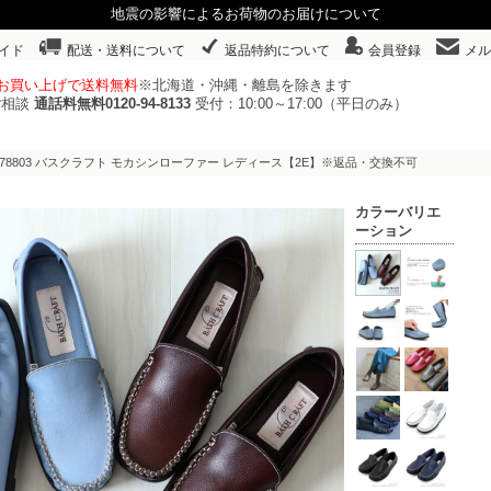
地震の影響によるお荷物のお届けについて
イド
配送・送料について
返品特約について
会員登録
メル
以上お買い上げで送料無料
※北海道・沖縄・離島を除きます
ご相談
通話料無料0120-94-8133
受付：10:00～17:00（平日のみ）
o.978803 バスクラフト モカシンローファー レディース【2E】※返品・交換不可
カラーバリエ
ーション