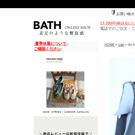
お買い物ガ
13,200円(税込)
電話でのご注文・
-夏季休業について-
HOME
>
sale
> N
ご確認ください