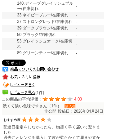
140.ディープグレイッシュブル
-
ー/在庫切れ
33.ネイビーブルー/在庫切れ
-
37.ストロングレッド/在庫切れ
-
39.ダークブラウン/在庫切れ
-
50.ブラック/在庫切れ
-
53.グレイッシュオーク/在庫切
-
れ
89.グリーンティー/在庫切れ
-
(1件)
この商品の平均評価：
4.00
渋くて淡い色味ですさん（1件）
購入者
非公開
投稿日：2026年04月24日
おすすめ度
配達日指定をしなかったら、物凄く早く届いて驚きま
した
過去にオレンジを購入して皮が柔らかくて履きやすか