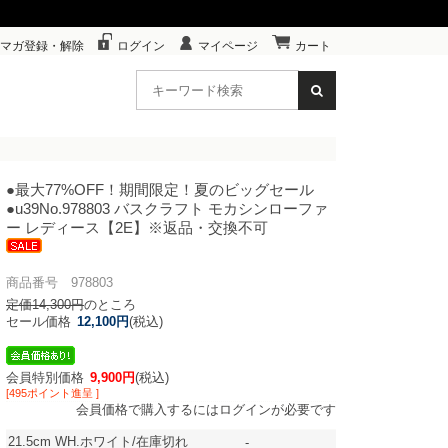
マガ登録・解除
ログイン
マイページ
カート
●最大77%OFF！期間限定！夏のビッグセール
●u39
No.978803 バスクラフト モカシンローファ
ー レディース【2E】※返品・交換不可
商品番号 978803
定価14,300円
のところ
セール価格
12,100円
(税込)
会員特別価格
9,900円
(税込)
[495ポイント進呈 ]
会員価格で購入するにはログインが必要です
21.5cm
WH.ホワイト/在庫切れ
-