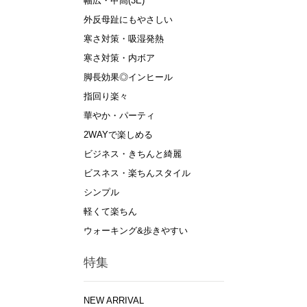
幅広・甲高(3E)
外反母趾にもやさしい
寒さ対策・吸湿発熱
寒さ対策・内ボア
脚長効果◎インヒール
指回り楽々
華やか・パーティ
2WAYで楽しめる
ビジネス・きちんと綺麗
ビスネス・楽ちんスタイル
シンプル
軽くて楽ちん
ウォーキング&歩きやすい
特集
NEW ARRIVAL