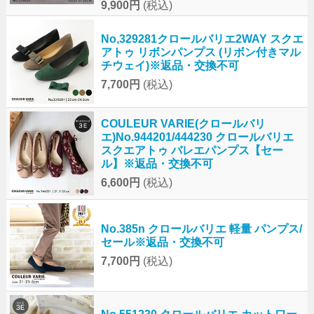
9,900円
(税込)
No,329281クロールバリエ2WAY スクエ
アトゥ リボンパンプス (リボン付きマル
チウェイ)※返品・交換不可
7,700円
(税込)
COULEUR VARIE(クロールバリ
エ)No.944201/444230 クロールバリエ
スクエアトゥ バレエパンプス【セー
ル】※返品・交換不可
6,600円
(税込)
No.385n クロールバリエ 軽量 パンプス/
セール※返品・交換不可
7,700円
(税込)