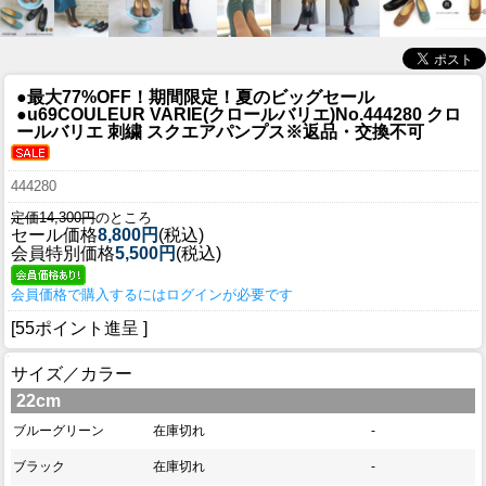
●最大77%OFF！期間限定！夏のビッグセール
●u69
COULEUR VARIE(クロールバリエ)No.444280 クロ
ールバリエ 刺繍 スクエアパンプス※返品・交換不可
444280
定価14,300円
のところ
セール価格
8,800円
(税込)
会員特別価格
5,500円
(税込)
会員価格で購入するにはログインが必要です
[55ポイント進呈 ]
サイズ／カラー
22cm
ブルーグリーン
在庫切れ
-
ブラック
在庫切れ
-