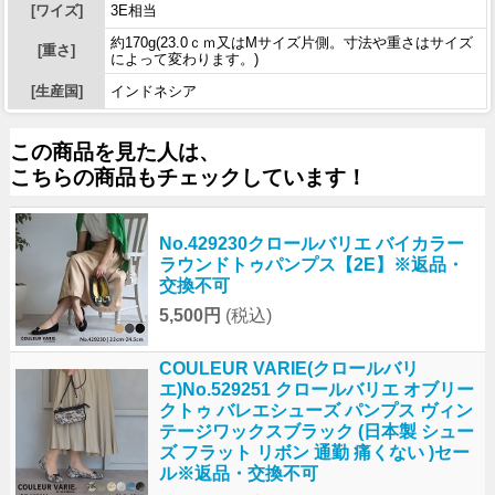
[ワイズ]
3E相当
約170g(23.0ｃｍ又はMサイズ片側。寸法や重さはサイズ
[重さ]
によって変わります。)
[生産国]
インドネシア
この商品を見た人は、
こちらの商品もチェックしています！
No.429230クロールバリエ バイカラー
ラウンドトゥパンプス【2E】※返品・
交換不可
5,500円
(税込)
COULEUR VARIE(クロールバリ
エ)No.529251 クロールバリエ オブリー
クトゥ バレエシューズ パンプス ヴィン
テージワックスブラック (日本製 シュー
ズ フラット リボン 通勤 痛くない )セー
ル※返品・交換不可