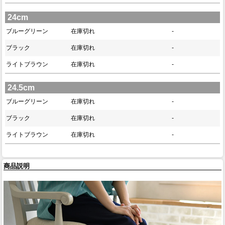
24cm
ブルーグリーン
在庫切れ
-
ブラック
在庫切れ
-
ライトブラウン
在庫切れ
-
24.5cm
ブルーグリーン
在庫切れ
-
ブラック
在庫切れ
-
ライトブラウン
在庫切れ
-
商品説明