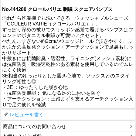
No.444280 クロールバリエ 刺繍 スクエアパンプス
汚れたら洗濯機で丸洗いできる、ウォッシャブルシューズ
「COULEUR VARIE（クロールバリエ）」。
すっぽり深めの被りでスリッポン感覚で履けるパンプスはフ
ロントのボタニカル刺繍が可愛いアクセント。
ぺたんこすぎない約2cmのウェッジヒールで歩きやすく、ふ
かふかの高反発クッション＋アーチクッションで足裏もしっ
かりサポート。
中敷きには抗菌防臭・透湿性、ライニング(メッシュ素材)に
は抗菌防臭・吸湿速乾性のある素材を使用しているのでムレ
にくく快適。
3E相当のゆったりとした履き心地で、ソックスとのスタイ
リング相性も◎
・3E ：ゆったりした履き心地
・抗菌防臭機能： 気になる足のにおいを防ぐ
・アーチクッション：土踏まずを支えるアーチクッション入
りで足の疲れを軽減
レビューを書く
商品についてのお問い合わせ