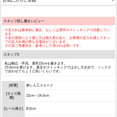
お気に入りに登録
スタッフ試し履きレビュー
※足入れは基本的に素足、もしくは薄手のストッキングで試着してい
ます。
※足の形状により感じ方は個人差があり、お客様の足入れ感とスタッ
フの足入れ感が異なる場合がございます。
その旨ご考慮頂き、参考にして頂ければ幸いです。
スタッフS
私は幅広・甲高、通常23cmを履きます。
23.0cmを選びます。素足やストッキングでは少し大きめで、ソックス
で合わせてちょうど良いくらいです。
[材質]
東レ人工スエード
[サイズ展
22cm～24.5cm
開]
[ヒール高さ]
約2cm