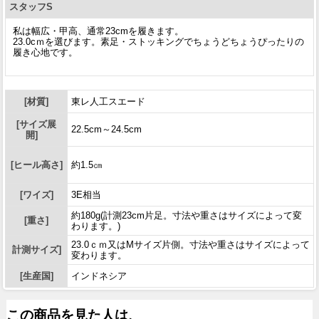
スタッフS
私は幅広・甲高、通常23cmを履きます。
23.0cｍを選びます。素足・ストッキングでちょうどちょうぴったりの
履き心地です。
[材質]
東レ人工スエード
[サイズ展
22.5cm～24.5cm
開]
[ヒール高さ]
約1.5㎝
[ワイズ]
3E相当
約180g(計測23cm片足。寸法や重さはサイズによって変
[重さ]
わります。)
23.0ｃｍ又はMサイズ片側。寸法や重さはサイズによって
計測サイズ]
変わります。
[生産国]
インドネシア
この商品を見た人は、