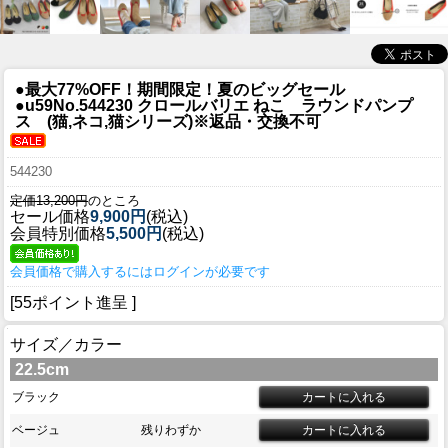
●最大77%OFF！期間限定！夏のビッグセール
●u59
No.544230 クロールバリエ ねこ ラウンドパンプ
ス (猫,ネコ,猫シリーズ)※返品・交換不可
544230
定価13,200円
のところ
セール価格
9,900円
(税込)
会員特別価格
5,500円
(税込)
会員価格で購入するにはログインが必要です
[55ポイント進呈 ]
サイズ／カラー
22.5cm
ブラック
ベージュ
残りわずか