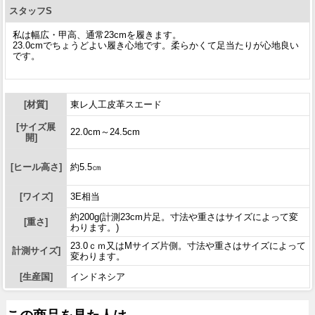
スタッフS
私は幅広・甲高、通常23cmを履きます。
23.0cmでちょうどよい履き心地です。柔らかくて足当たりが心地良い
です。
[材質]
東レ人工皮革スエード
[サイズ展
22.0cm～24.5cm
開]
[ヒール高さ]
約5.5㎝
[ワイズ]
3E相当
約200g(計測23cm片足。寸法や重さはサイズによって変
[重さ]
わります。)
23.0ｃｍ又はMサイズ片側。寸法や重さはサイズによって
計測サイズ]
変わります。
[生産国]
インドネシア