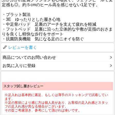
定感も◎。約５cmのヒール高を感じせない1足です。
・プラット製法
・3E ゆったりとした履き心地
・中足骨パッド 足裏のアーチを支えて疲れを軽減
・フットベッド 足裏に沿った立体的な中敷が足指のおさま
りを良くし軽快な歩行をサポート
・抗菌防臭機能 気になる足のニオイを防ぐ
レビューを書く
商品についてのお問い合わせ
お気に入りに登録
スタッフ試し履きレビュー
※足入れは基本的に素足、もしくは薄手のストッキングで試着してい
ます。
※足の形状により感じ方は個人差があり、お客様の足入れ感とスタッ
フの足入れ感が異なる場合がございます。
その旨ご考慮頂き、参考にして頂ければ幸いです。