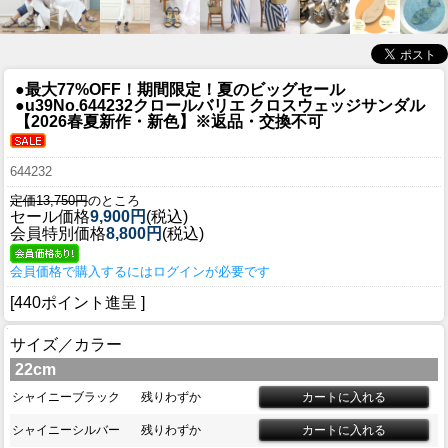
●最大77%OFF！期間限定！夏のビッグセール
●u39
No.644232クロールバリエ クロスウェッジサンダル
【2026春夏新作・新色】※返品・交換不可
644232
定価13,750円
のところ
セール価格
9,900円
(税込)
会員特別価格
8,800円
(税込)
会員価格で購入するにはログインが必要です
[440ポイント進呈 ]
サイズ／カラー
22cm
シャイニーブラック
残りわずか
シャイニーシルバー
残りわずか