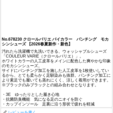
No.678230 クロールバリエ バイカラー パンチング モカ
シンシューズ 【2026春夏新作・新色】
汚れたら洗濯機で丸洗いできる、ウォッシャブルシューズ
「COULEUR VARIE（クロールバリエ）」。
ホワイトカラーの人工皮革をメインに配色した爽やかな印象
のモカシンシューズ。
サイドにパンチング加工を施した人工皮革を1枚使いしてい
るから、とても柔らかく足馴染みも抜群。パンチング加工に
より素足でも履いても蒸れにくく、涼しく着用ができます。
※ブラックのみブラックとの組み合わせとなります。
・3E ゆったりとした履き心地
・抗菌防臭機能 気になる足のニオイを防ぐ
・カップインソール 足裏に沿う形状で疲れを軽減
レビューを書く