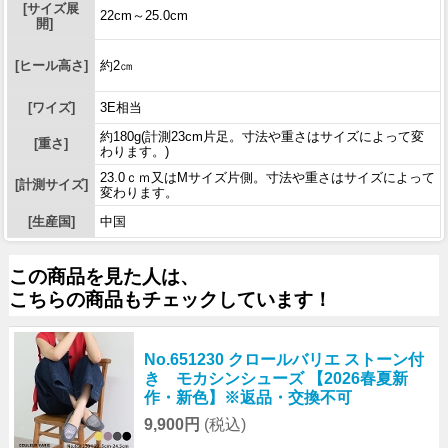
[サイズ展
22cm～25.0cm
開]
[ヒール高さ]
約2㎝
[ワイズ]
3E相当
約180g(計測23cm片足。寸法や重さはサイズによって変
[重さ]
わります。)
23.0ｃｍ又はMサイズ片側。寸法や重さはサイズによって
[計測サイズ]
変わります。
[生産国]
中国
この商品を見た人は、
こちらの商品もチェックしています！
No.651230 クロールバリエ ストーン付
き モカシンシューズ 【2026春夏新
作・新色】※返品・交換不可
9,900円
(税込)