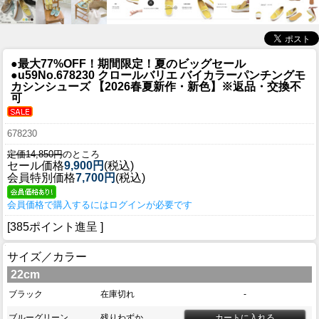
●最大77%OFF！期間限定！夏のビッグセール
●u59
No.678230 クロールバリエ バイカラーパンチングモ
カシンシューズ 【2026春夏新作・新色】※返品・交換不
可
678230
定価14,850円
のところ
セール価格
9,900円
(税込)
会員特別価格
7,700円
(税込)
会員価格で購入するにはログインが必要です
[385ポイント進呈 ]
サイズ／カラー
22cm
ブラック
在庫切れ
-
ブルーグリーン
残りわずか