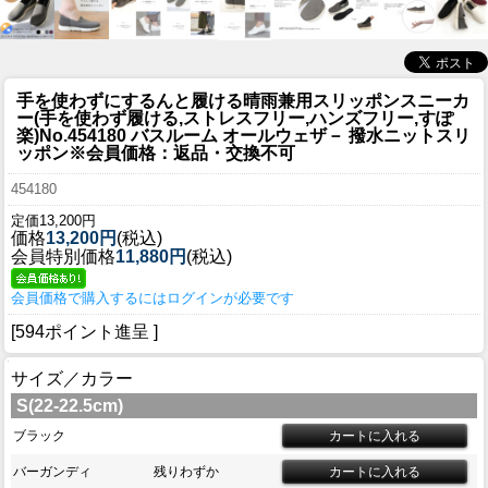
手を使わずにするんと履ける晴雨兼用スリッポンスニーカ
ー(手を使わず履ける,ストレスフリー,ハンズフリー,すぽ
楽)
No.454180 バスルーム オールウェザ－ 撥水ニットスリ
ッポン※会員価格：返品・交換不可
454180
定価13,200円
価格
13,200円
(税込)
会員特別価格
11,880円
(税込)
会員価格で購入するにはログインが必要です
[594ポイント進呈 ]
サイズ／カラー
S(22-22.5cm)
ブラック
バーガンディ
残りわずか