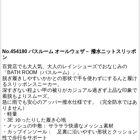
No.454180 バスルーム オールウェザ－ 撥水ニットスリッポ
ン
百貨店でも大人気、大人のレインシューズでおなじみの
「BATH ROOM（バスルーム）」。
脱ぎ履きしやすいかかとの形状で手を使わずにするんと履け
るスリッポンスニーカー。
深すぎない程よい甲の被りがカジュアル過ぎず上品な印象で
着脱もよりスムーズ。
急に雨でも安心のアッパー撥水仕様です。（完全防水ではあ
りません）
・軽量
・3E :ゆったりした履き心地
・メッシュの中敷： サラサラ快適なメッシュ素材
・カップインソール： 足裏に沿いやすい形状とクッション
性で歩行をサポート