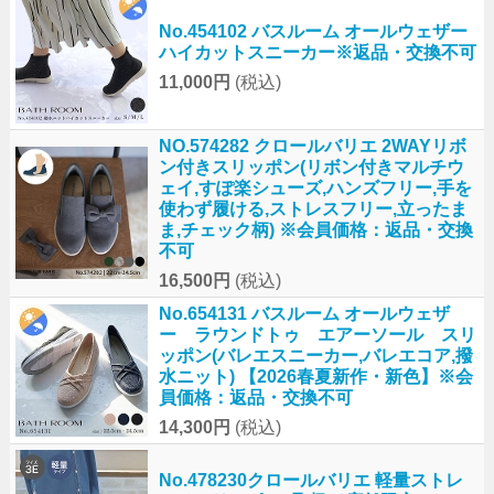
No.454102 バスルーム オールウェザー
ハイカットスニーカー※返品・交換不可
11,000円
(税込)
NO.574282 クロールバリエ 2WAYリボ
ン付きスリッポン(リボン付きマルチウ
ェイ,すぽ楽シューズ,ハンズフリー,手を
使わず履ける,ストレスフリー,立ったま
ま,チェック柄) ※会員価格：返品・交換
不可
16,500円
(税込)
No.654131 バスルーム オールウェザ
ー ラウンドトゥ エアーソール スリ
ッポン(バレエスニーカー,バレエコア,撥
水ニット) 【2026春夏新作・新色】※会
員価格：返品・交換不可
14,300円
(税込)
No.478230クロールバリエ 軽量ストレ