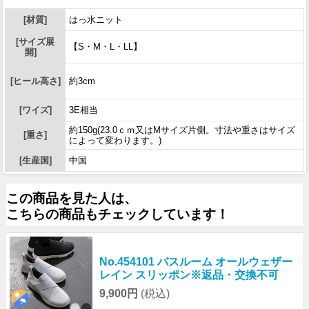
[材質]
はっ水ニット
[サイズ展
【S・M・L・LL】
開]
[ヒール高さ]
約3cm
[ワイズ]
3E相当
約150g(23.0ｃｍ又はMサイズ片側。寸法や重さはサイズ
[重さ]
によって変わります。)
[生産国]
中国
この商品を見た人は、
こちらの商品もチェックしています！
No.454101 バスルーム オールウェザー
レイン スリッポン※返品・交換不可
9,900円
(税込)