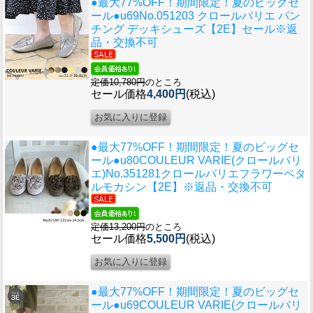
●最大77%OFF！期間限定！夏のビッグセ
ール●u69
No.051203 クロールバリエ パン
チング デッキシューズ【2E】セール※返
品・交換不可
定価10,780円
のところ
セール価格
4,400円
(税込)
●最大77%OFF！期間限定！夏のビッグセ
ール●u80
COULEUR VARIE(クロールバリ
エ)No.351281クロールバリエフラワーペタ
ルモカシン【2E】※返品・交換不可
定価13,200円
のところ
セール価格
5,500円
(税込)
●最大77%OFF！期間限定！夏のビッグセ
ール●u69
COULEUR VARIE(クロールバリ