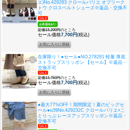
エ)No.429283 クロールバリエ オブリーク
トウ クロスベルトシューズ※返品・交換不
可
定価13,200円
のところ
セール価格
7,700円
(税込)
在庫限り！●セール●
NO.278281 軽量 厚底
ストラップスリッポン 【セール】※返品・
交換不可
定価13,750円
のところ
セール価格
7,700円
(税込)
●最大77%OFF！期間限定！夏のビッグセ
ール●u39
No.429232C クロールバリエ×こ
とりっぷ レースアップスリッポン※返品・
交換不可