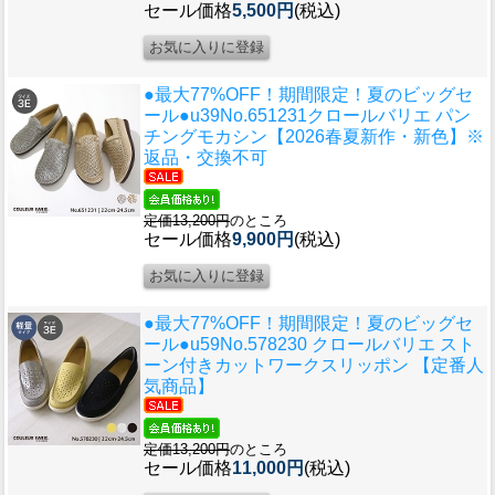
セール価格
5,500円
(税込)
●最大77%OFF！期間限定！夏のビッグセ
ール●u39
No.651231クロールバリエ パン
チングモカシン【2026春夏新作・新色】※
返品・交換不可
定価13,200円
のところ
セール価格
9,900円
(税込)
●最大77%OFF！期間限定！夏のビッグセ
ール●u59
No.578230 クロールバリエ スト
ーン付きカットワークスリッポン 【定番人
気商品】
定価13,200円
のところ
セール価格
11,000円
(税込)