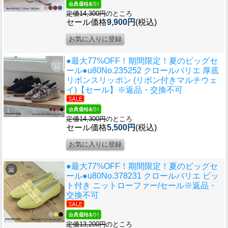
定価14,300円
のところ
セール価格
9,900円
(税込)
●最大77%OFF！期間限定！夏のビッグセ
ール●u80
No.235252 クロールバリエ 厚底
リボンスリッポン (リボン付きマルチウェ
イ)【セール】※返品・交換不可
定価14,300円
のところ
セール価格
5,500円
(税込)
●最大77%OFF！期間限定！夏のビッグセ
ール●u80
No.378231 クロールバリエ ビッ
ト付き ニットローファー/セール※返品・
交換不可
定価13,200円
のところ