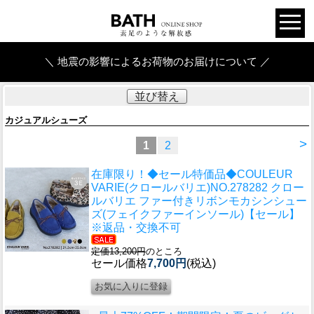
＼ 地震の影響によるお荷物のお届けについて ／
並び替え
カジュアルシューズ
>
1
2
在庫限り！◆セール特価品◆
COULEUR
VARIE(クロールバリエ)NO.278282 クロー
ルバリエ ファー付きリボンモカシンシュー
ズ(フェイクファーインソール)【セール】
※返品・交換不可
定価13,200円
のところ
セール価格
7,700円
(税込)