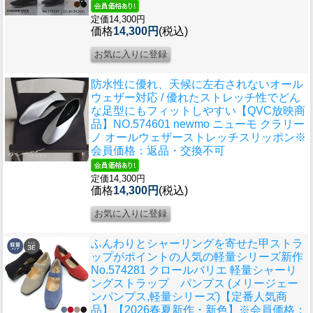
定価14,300円
価格
14,300円
(税込)
防水性に優れ、天候に左右されないオール
ウェザー対応 / 優れたストレッチ性でどん
な足型にもフィットしやすい
【QVC放映商
品】NO.574601 newmo ニューモ クラリー
ノ オールウェザーストレッチスリッポン※
会員価格：返品・交換不可
定価14,300円
価格
14,300円
(税込)
ふんわりとシャーリングを寄せた甲ストラ
ップがポイントの人気の軽量シリーズ新作
No.574281 クロールバリエ 軽量シャーリ
ングストラップ パンプス (メリージェー
ンパンプス,軽量シリーズ)【定番人気商
品】【2026春夏新作・新色】※会員価格：