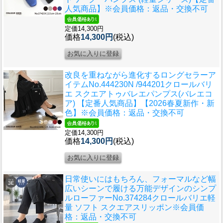
人気商品】※会員価格：返品・交換不可
定価14,300円
価格
14,300円
(税込)
改良を重ねながら進化するロングセラーア
イテム
No.444230N /944201クロールバリ
エ スクエアトゥバレエパンプス(バレエコ
ア) 【定番人気商品】【2026春夏新作・新
色】※会員価格：返品・交換不可
定価14,300円
価格
14,300円
(税込)
日常使いにはもちろん、フォーマルなど幅
広いシーンで履ける万能デザインのシンプ
ルローファー
No.374284クロールバリエ軽
量 ソフト スクエアスリッポン※会員価
格：返品・交換不可