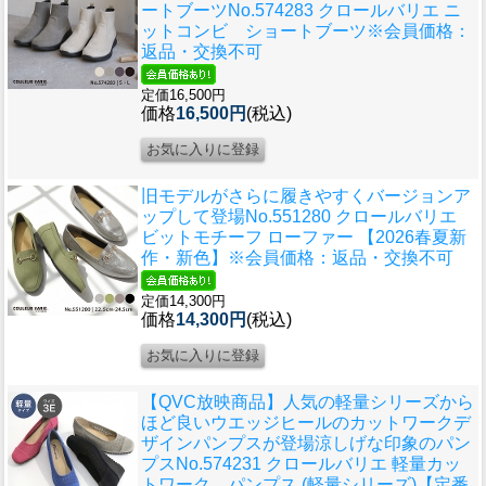
ートブーツ
No.574283 クロールバリエ ニ
ットコンビ ショートブーツ※会員価格：
返品・交換不可
定価16,500円
価格
16,500円
(税込)
旧モデルがさらに履きやすくバージョンア
ップして登場
No.551280 クロールバリエ
ビットモチーフ ローファー 【2026春夏新
作・新色】※会員価格：返品・交換不可
定価14,300円
価格
14,300円
(税込)
【QVC放映商品】人気の軽量シリーズから
ほど良いウエッジヒールのカットワークデ
ザインパンプスが登場涼しげな印象のパン
プス
No.574231 クロールバリエ 軽量カッ
トワーク パンプス (軽量シリーズ)【定番