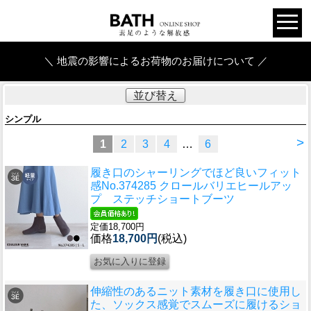
＼ 地震の影響によるお荷物のお届けについて ／
並び替え
シンプル
>
1
2
3
4
…
6
履き口のシャーリングでほど良いフィット
感
No.374285 クロールバリエヒールアッ
プ ステッチショートブーツ
定価18,700円
価格
18,700円
(税込)
伸縮性のあるニット素材を履き口に使用し
た、ソックス感覚でスムーズに履けるショ