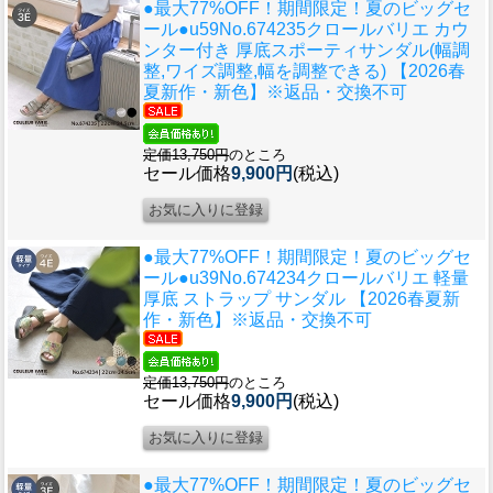
●最大77%OFF！期間限定！夏のビッグセ
ール●u59
No.674235クロールバリエ カウ
ンター付き 厚底スポーティサンダル(幅調
整,ワイズ調整,幅を調整できる) 【2026春
夏新作・新色】※返品・交換不可
定価13,750円
のところ
セール価格
9,900円
(税込)
●最大77%OFF！期間限定！夏のビッグセ
ール●u39
No.674234クロールバリエ 軽量
厚底 ストラップ サンダル 【2026春夏新
作・新色】※返品・交換不可
定価13,750円
のところ
セール価格
9,900円
(税込)
●最大77%OFF！期間限定！夏のビッグセ