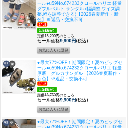
ール●u59
No.674233クロールバリエ 軽量
ダブルベルト サンダル (幅調整,ワイズ調
整,幅を調整できる)【2026春夏新作・新
色】※返品・交換不可
定価13,200円
のところ
セール価格
9,900円
(税込)
●最大77%OFF！期間限定！夏のビッグセ
ール●u59
No.674232クロールバリエ 軽量
厚底 グルカサンダル 【2026春夏新作・
新色】※返品・交換不可
定価13,750円
のところ
セール価格
9,900円
(税込)
●最大77%OFF！期間限定！夏のビッグセ
ール●u39
No.674231クロールバリエ 軽量