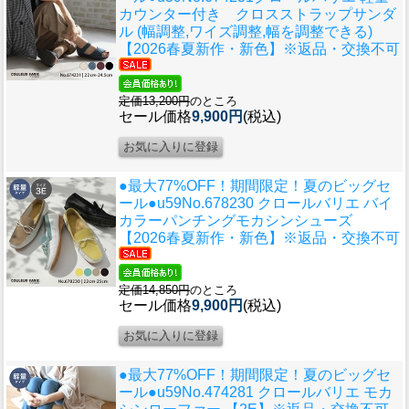
カウンター付き クロスストラップサンダ
ル (幅調整,ワイズ調整,幅を調整できる)
【2026春夏新作・新色】※返品・交換不可
定価13,200円
のところ
セール価格
9,900円
(税込)
●最大77%OFF！期間限定！夏のビッグセ
ール●u59
No.678230 クロールバリエ バイ
カラーパンチングモカシンシューズ
【2026春夏新作・新色】※返品・交換不可
定価14,850円
のところ
セール価格
9,900円
(税込)
●最大77%OFF！期間限定！夏のビッグセ
ール●u59
No.474281 クロールバリエ モカ