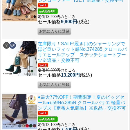
シンローファー 【2E】※返品・交換不可
定価13,200円
のところ
セール価格
9,900円
(税込)
在庫限り！SALE!履き口のシャーリングで
ほど良いフィット感
No.374285 クロールバ
リエヒールアップ ステッチショートブー
ツ※返品・交換不可
定価16,500円
のところ
セール価格
13,200円
(税込)
●最大77%OFF！期間限定！夏のビッグセ
ール●u59
No.385N クロールバリエ 軽量パ
ンプス【定番人気商品】※返品・交換不可
定価12,100円
のところ
セール価格
7,700円
(税込)