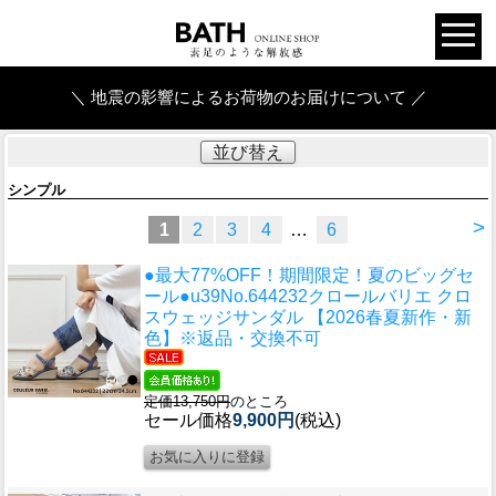
＼ 地震の影響によるお荷物のお届けについて ／
並び替え
シンプル
>
1
2
3
4
…
6
●最大77%OFF！期間限定！夏のビッグセ
ール●u39
No.644232クロールバリエ クロ
スウェッジサンダル 【2026春夏新作・新
色】※返品・交換不可
定価13,750円
のところ
セール価格
9,900円
(税込)