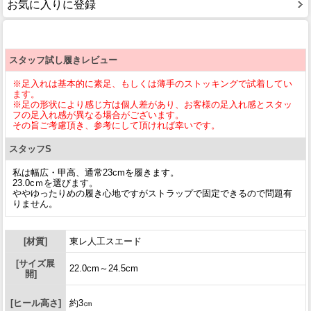
お気に入りに登録
スタッフ試し履きレビュー
※足入れは基本的に素足、もしくは薄手のストッキングで試着してい
ます。
※足の形状により感じ方は個人差があり、お客様の足入れ感とスタッ
フの足入れ感が異なる場合がございます。
その旨ご考慮頂き、参考にして頂ければ幸いです。
スタッフS
私は幅広・甲高、通常23cmを履きます。
23.0cｍを選びます。
ややゆったりめの履き心地ですがストラップで固定できるので問題有
りません。
[材質]
東レ人工スエード
[サイズ展
22.0cm～24.5cm
開]
[ヒール高さ]
約3㎝