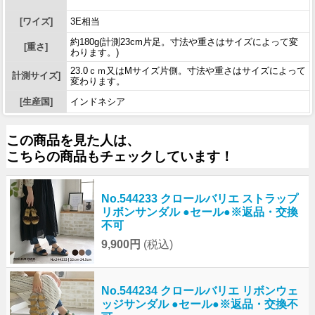
[ワイズ]
3E相当
約180g(計測23cm片足。寸法や重さはサイズによって変
[重さ]
わります。)
23.0ｃｍ又はMサイズ片側。寸法や重さはサイズによって
計測サイズ]
変わります。
[生産国]
インドネシア
この商品を見た人は、
こちらの商品もチェックしています！
No.544233 クロールバリエ ストラップ
リボンサンダル ●セール●※返品・交換
不可
9,900円
(税込)
No.544234 クロールバリエ リボンウェ
ッジサンダル ●セール●※返品・交換不