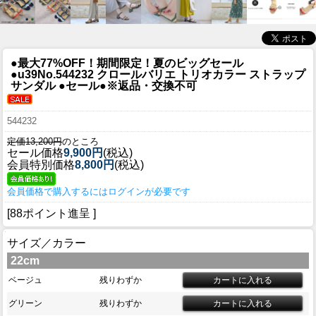
●最大77%OFF！期間限定！夏のビッグセール
●u39
No.544232 クロールバリエ トリオカラー ストラップ
サンダル ●セール●※返品・交換不可
544232
定価13,200円
のところ
セール価格
9,900円
(税込)
会員特別価格
8,800円
(税込)
会員価格で購入するにはログインが必要です
[88ポイント進呈 ]
サイズ／カラー
22cm
ベージュ
残りわずか
グリーン
残りわずか